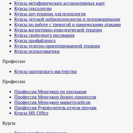
Курсы метафорических ассоциативных карт
Курсы сексологии
Курсы арт-терапии для психологов
Курсы детской нейропсихологии и психокоррекции
Курсы по работе с тревогой и паническими атаками
Курсы когнитивно-поведенческой терапии
Курсы свободного рисования
Курсы профайлинга
Курсы телесно-ориентированной терапии
Курсы психосоматики
Профессии
Курсы ораторского мастерства
Профессии
Профессия Менеджер по продажам
Профессия Менеджер бизнес-процессов
Профессия Менеджер маркетплейсов
Профессия Руководитель отдела продаж
Курсы MS Office
Курсы