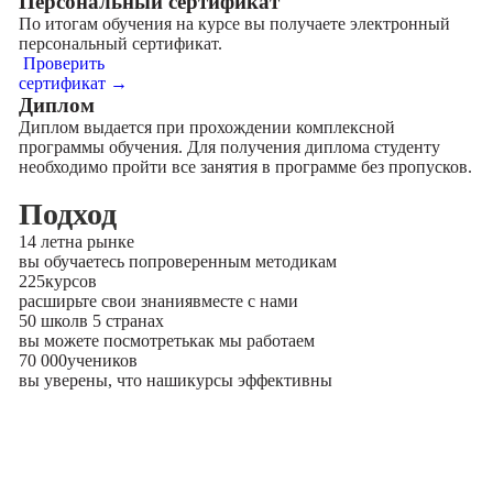
Персональный сертификат
По итогам обучения на курсе вы получаете электронный
персональный сертификат.
Проверить
сертификат →
Диплом
Диплом выдается при прохождении комплексной
программы обучения. Для получения диплома студенту
необходимо пройти все занятия в программе без пропусков.
Подход
14 лет
на рынке
вы обучаетесь по
проверенным методикам
225
курсов
расширьте свои знания
вместе с нами
50 школ
в 5 странах
вы можете посмотреть
как мы работаем
70 000
учеников
вы уверены, что наши
курсы эффективны