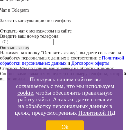
Чат в Telegram
Заказать консультацию по телефону
Открыть чат с менеджером на сайте
Введите ваш номер телефона:
Оставить заявку
Нажимая на кнопку "
Оставить заявку
", вы даете согласие на
обработку персональных данных в соответствии с
Политикой
обработки персональных данных
и
Договором оферты
Спасибо! Мы получили вашу заявку на обратный звонок
Скоро с вами свяжется менеджер по номеру телефона, который
Пользуясь нашим сайтом вы
вы оставили
соглашаетесь с тем, что мы используем
cookie
, чтобы обеспечить правильную
работу сайта. А так же даете согласие
Внимание!
на обработку персональных данных в
В выбранном вами городе
на данный момент нет учебного
целях, предусмотренных
Политикой ПД
центра
.
Обучение по курсу проходит в
онлайн-формате
— вы сможете
пройти программу дистанционно с доступом к урокам,
Ok
материалам и поддержкой наставника.