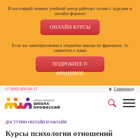
В настоящий момент учебный центр работает только с курсами в
онлайн-формате
ОНЛАЙН КУРСЫ
Если вы заинтересованы в открытии школы по франшизе, то
свяжитесь с нами
ПОДРОБНЕЕ О
ФРАНШИЗЕ
+7 (800) 600-64-17
Самарканд
Профессии
Школа маркетинга и
рекламы
ДОСТУПНО ОНЛАЙН И ОФЛАЙН
Профессия
Специалист по
Курсы психологии отношений
Школа дизайна
поисковой