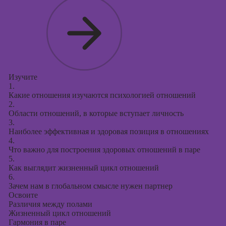
Курсы
продвижения в
социальных
сетях
Курсы
таргетированной
рекламы
Изучите
1.
Курсы
Какие отношения изучаются психологией отношений
продюсирования
2.
проектов
Области отношений, в которые вступает личность
3.
Курсы создания
Наиболее эффективная и здоровая позиция в отношениях
презентаций в
4.
PowerPoint
Что важно для построения здоровых отношений в паре
5.
Как выглядит жизненный цикл отношений
6.
Зачем нам в глобальном смысле нужен партнер
Освоите
Различия между полами
Жизненный цикл отношений
Гармония в паре