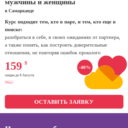
мужчины и женщины
оптимизации
сайтов (seo-
Школа нейросетей и
в Самарканде
продвижение
программирования
сайтов)
Курс подходит тем, кто в паре, и тем, кто еще в
поиске:
Школа психологии
Профессия
Интернет-
разобраться в себе, в своих ожиданиях от партнера,
маркетолог
а также понять, как построить доверительные
Школа актерского
мастерства
отношения, не повторяя ошибок прошлого
Профессия
Менеджер по
159
$
маркетингу в
Школа бизнеса и
-40%
социальных
управления
сетях (SMM-
скидка до 8 Августа
менеджер)
265
$
Фотошкола
Профессия
Специалист по
ОСТАВИТЬ ЗАЯВКУ
Школа медиа
таргетингу
Школа рисования
Курсы