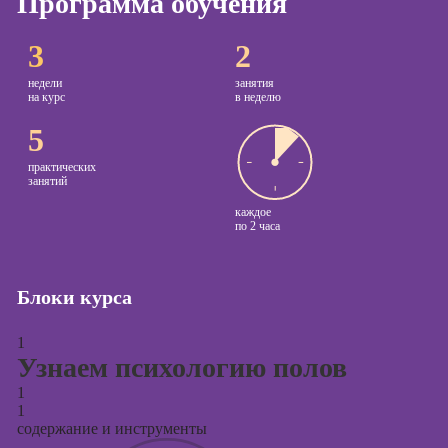
Программа обучения
Курсы
Онлайн-обучение
3
2
копирайтинга
недели
занятия
Курсы по
на курс
в неделю
созданию
5
контента
Курсы по
практических
занятий
поисковой
оптимизации
каждое
сайтов (seo-
по
2 часа
продвижение
сайтов)
Блоки курса
Курсы создания
и продвижения
1
сайтов на Tilda
Узнаем психологию полов
Курсы
1
контекстной
1
рекламы
содержание и инструменты