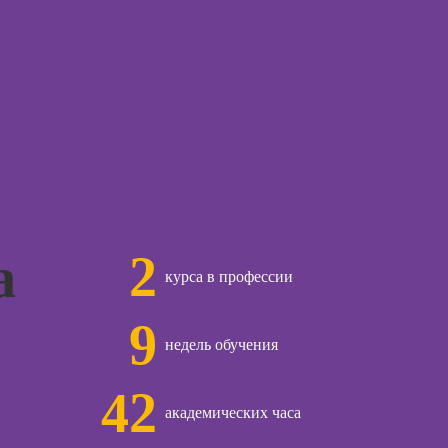
ачинающих
Курсы по
психологии
открытию бизнеса
ений
с нуля
ны и
ны
Курсы по
заработку на Ozon
детской
и Wildberries для
огии для
предпринимателей
лей
Курсы риелтора
ческий
ЛП
2
а
общения с
курса в профессии
и
9
ческой
недель обучения
огии:
менные
42
ды
академических часа