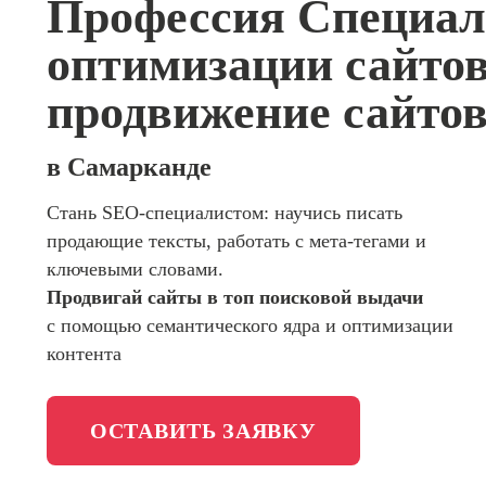
Профессия Специал
сайтов (
программирования
продви
оптимизации сайтов 
сайтов)
Школа психологии
Профес
продвижение сайтов
Интерне
Школа актерского мастерства
маркето
в Самарканде
Профес
Школа бизнеса и управления
Менедж
Стань SEO-специалистом: научись писать
маркети
Фотошкола
социал
продающие тексты, работать с мета-тегами и
сетях (
ключевыми словами.
менедж
Школа медиа
Продвигай сайты в топ поисковой выдачи
Профес
с помощью семантического ядра и оптимизации
Школа рисования
Специал
контента
таргети
ОСТАВИТЬ ЗАЯВКУ
Онлайн-обучение
Курсы