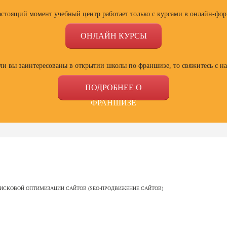
астоящий момент учебный центр работает только с курсами в онлайн-фор
ОНЛАЙН КУРСЫ
ли вы заинтересованы в открытии школы по франшизе, то свяжитесь с н
ПОДРОБНЕЕ О
ФРАНШИЗЕ
ссии
Профессии
Профессии
Проф
сия
Профессия
Профессия
Полный
ИСКОВОЙ ОПТИМИЗАЦИИ САЙТОВ (SEO-ПРОДВИЖЕНИЕ САЙТОВ)
ист по
Веб-дизайнер с
Специалист Excel
психол
ой
нуля до профи
семей
зации
отнош