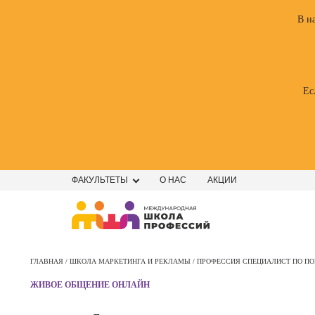
В н
Ес
ФАКУЛЬТЕТЫ
О НАС
АКЦИИ
Профе
Школа маркетинга и рекламы
Профес
ГЛАВНАЯ /
ШКОЛА МАРКЕТИНГА И РЕКЛАМЫ /
ПРОФЕССИЯ СПЕЦИАЛИСТ ПО ПО
Школа дизайна
Специал
ЖИВОЕ ОБЩЕНИЕ ОНЛАЙН
поисков
Школа нейросетей и
оптими