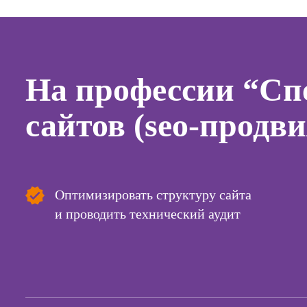
Курсы
копирай
Курсы п
создан
контент
На профессии “Сп
Курсы п
поисков
сайтов (seo-продв
оптими
сайтов (
продви
сайтов)
Курсы с
Оптимизировать структуру сайта
и прод
и проводить технический аудит
сайтов н
Курсы
контекс
реклам
Курсы