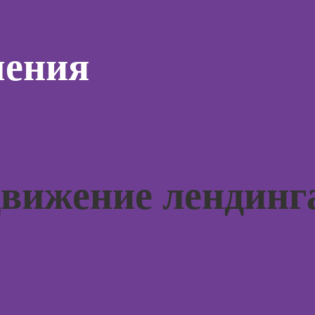
жения в
для н
ьных
Курсы
Курсы 
отнош
Курсы ИИ-
чения
мужчи
дизайна:
рованной
женщи
нейросети для
ы
работы и
Курсы 
творчества
психол
ирования
родите
Курсы веб-
в
дизайна для
Практи
начинающих
оздания
курс Н
аций в
движение лендинг
Курсы
int
Курсы 
Photoshop
людьм
Курсы Adobe
Курсы
Illustrator
практи
(Иллюстратор),
психол
векторная
совре
графика
подхо
Курсы
Курсы