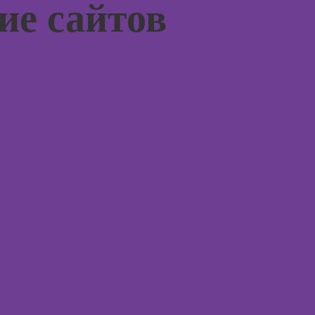
ие сайтов
моделирования
психол
Курсы 3D-
Курсы
визуализации
диагно
погран
Курсы 3DS MAX
расстр
для дизайнеров
интерьера
Курсы 
психол
Курсы по
монтажу в After
Курсы 
Effects
консул
Курсы Autodesk
Курсы
AutoCAD
эмоцио
интелл
Курсы
Блендера
Курсы
(Blender 3D)
эриксо
гипноз
Курсы
рисования в
Курсы
Photoshop
метафо