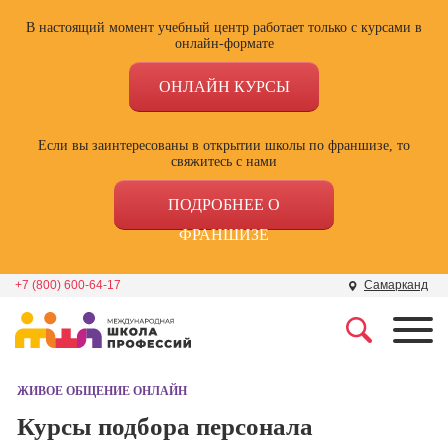
В настоящий момент учебный центр работает только с курсами в
онлайн-формате
ОНЛАЙН КУРСЫ
Если вы заинтересованы в открытии школы по франшизе, то
свяжитесь с нами
ПОДРОБНЕЕ О
ФРАНШИЗЕ
+7 (800) 600-64-17
Самарканд
Профессии
Школа маркетинга и
рекламы
ЖИВОЕ ОБЩЕНИЕ ОНЛАЙН
Профессия
Специалист по
Курсы подбора персонала
Школа дизайна
поисковой