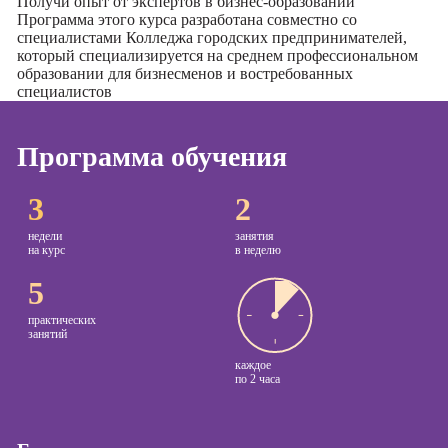
Получи опыт от экспертов в бизнес-образовании
Программа этого курса разработана совместно со
Курсы
специалистами
Колледжа городских предпринимателей
,
Онлайн-обучение
копирайтинга
который специализируется на среднем профессиональном
образовании для бизнесменов и востребованных
Курсы по
специалистов
созданию
контента
Программа обучения
Курсы по
поисковой
3
2
оптимизации
сайтов (seo-
недели
занятия
продвижение
на курс
в неделю
сайтов)
5
Курсы создания
практических
и продвижения
занятий
сайтов на Tilda
каждое
Курсы
по
2 часа
контекстной
рекламы