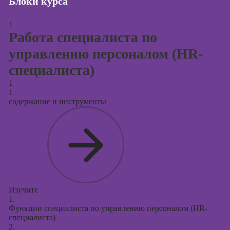
Блоки курса
Курсы
продвижения в
социальных
1
Работа специалиста по
сетях
управлению персоналом (HR-
Курсы
таргетированной
специалиста)
рекламы
1
Курсы
1
содержание и инструменты
продюсирования
проектов
Курсы создания
презентаций в
PowerPoint
Изучите
1.
Функции специалиста по управлению персоналом (HR-
специалиста)
2.