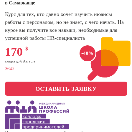
в Самарканде
оптимизации
сайтов (seo-
Школа нейросетей и
Курс для тех, кто давно хочет изучить нюансы
продвижение
программирования
сайтов)
работы с персоналом, но не знает, с чего начать. На
курсе вы получите все навыки, необходимые для
Школа психологии
Профессия
успешной работы HR-специалиста
Интернет-
маркетолог
Школа актерского
170
$
-40%
мастерства
Профессия
Менеджер по
скидка до 6 Августа
маркетингу в
Школа бизнеса и
284
$
социальных
управления
сетях (SMM-
менеджер)
ОСТАВИТЬ ЗАЯВКУ
Фотошкола
Профессия
Специалист по
Школа медиа
таргетингу
Школа рисования
Курсы