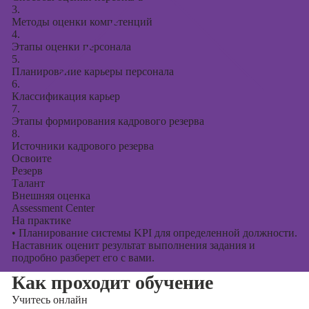
3.
Методы оценки компетенций
4.
Этапы оценки персонала
5.
Планирование карьеры персонала
6.
Классификация карьер
7.
Этапы формирования кадрового резерва
8.
Источники кадрового резерва
Освоите
Резерв
Талант
Внешняя оценка
Assessment Center
На практике
•
Планирование системы KPI для определенной должности.
Наставник оценит результат выполнения задания и
подробно разберет его с вами.
Как проходит обучение
Учитесь
онлайн