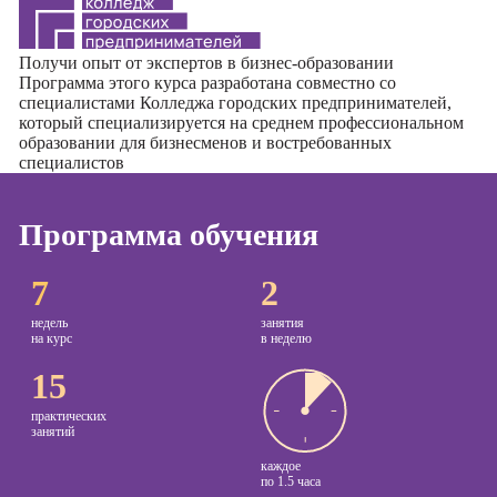
Курсы
Онлайн-обучение
копирайтинга
Получи опыт от экспертов в бизнес-образовании
Программа этого курса разработана совместно со
Курсы по
специалистами
Колледжа городских предпринимателей
,
который специализируется на среднем профессиональном
созданию
образовании для бизнесменов и востребованных
контента
специалистов
Курсы по
поисковой
Программа обучения
оптимизации
сайтов (seo-
продвижение
7
2
сайтов)
недель
занятия
Курсы создания
на курс
в неделю
и продвижения
15
сайтов на Tilda
практических
Курсы
занятий
контекстной
рекламы
каждое
по
1.5 часа