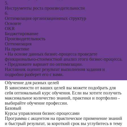
5.
Инструменты роста производительности
6.
Оптимизация организационных структур
Освоите
OKR
Бюджетирование
Производительность
Оптимизация
На практике
•
На основе данных бизнес-процесса проведете
функционально-стоимостной анализ этого бизнес-процесса.
•
Предложите вариант по оптимизации.
Наставник оценит результат выполнения задания и
подробно разберет его с вами.
Обучение для разных целей
В зависимости от ваших целей вы можете подобрать для
себя оптимальный курс обучения. Если вы хотите получить
максимальное количество знаний, практики и портфолио -
выбирайте обучение профессии.
Базовый
Курсы управления бизнес-процессами
Программа с акцентом на практическое применение знаний
и быстрый результат, за короткий срок вы углубитесь в тему