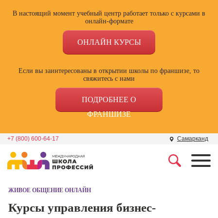
В настоящий момент учебный центр работает только с курсами в
онлайн-формате
ОНЛАЙН КУРСЫ
Если вы заинтересованы в открытии школы по франшизе, то
свяжитесь с нами
ПОДРОБНЕЕ О
ФРАНШИЗЕ
+7 (800) 600-64-17
Самарканд
Профессии
Школа маркетинга и
рекламы
ЖИВОЕ ОБЩЕНИЕ ОНЛАЙН
Профессия
Специалист по
Курсы управления бизнес-
Школа дизайна
поисковой