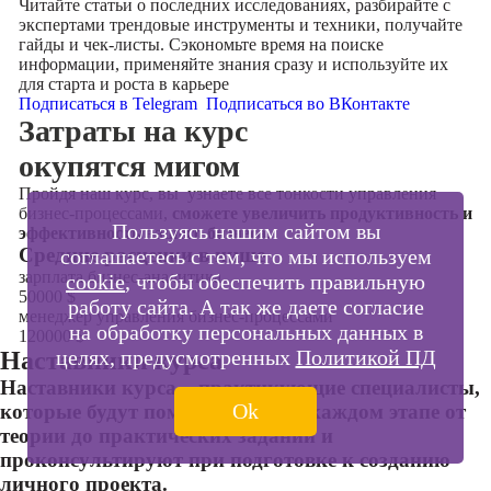
Читайте статьи о последних исследованиях, разбирайте с
экспертами трендовые инструменты и техники, получайте
гайды и чек-листы. Сэкономьте время на поиске
информации, применяйте знания сразу и используйте их
для старта и роста в карьере
Подписаться в Telegram
Подписаться во ВКонтакте
Затраты на курс
окупятся мигом
Пройдя наш курс, вы узнаете все тонкости управления
бизнес-процессами,
сможете увеличить продуктивность и
Пользуясь нашим сайтом вы
эффективность вашего бизнеса
.
Cредние расценки в нише
соглашаетесь с тем, что мы используем
зарплата бизнес-аналитика
cookie
, чтобы обеспечить правильную
50000
$
работу сайта. А так же даете согласие
менеджер управления бизнес-процессами
на обработку персональных данных в
120000
$
целях, предусмотренных
Политикой ПД
Наставники курса
Наставники курса – практикующие специалисты,
Ok
которые будут помогать вам на каждом этапе от
теории до практических заданий и
проконсультируют при подготовке к созданию
личного проекта.