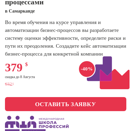
процессами
оптимизации
сайтов (seo-
Школа нейросетей и
в Самарканде
продвижение
программирования
сайтов)
Во время обучения на курсе управления и
автоматизации бизнес-процессов вы разработаете
Школа психологии
Профессия
Интернет-
систему оценки эффективности, определите риски и
маркетолог
пути их преодоления. Создадите кейс автоматизации
Школа актерского
мастерства
бизнес-процесса для конкретной компании
Профессия
Менеджер по
379
$
маркетингу в
Школа бизнеса и
-40%
социальных
управления
сетях (SMM-
скидка до 8 Августа
менеджер)
632
$
Фотошкола
Профессия
Специалист по
ОСТАВИТЬ ЗАЯВКУ
Школа медиа
таргетингу
Школа рисования
Курсы