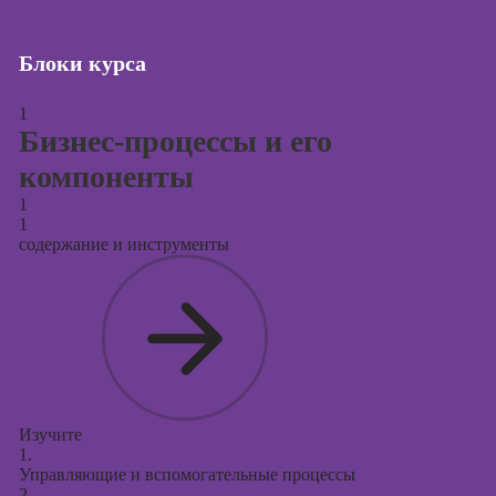
Курсы
продвижения в
социальных
Блоки курса
сетях
1
Курсы
Бизнес-процессы и его
таргетированной
рекламы
компоненты
Курсы
1
продюсирования
1
проектов
содержание и инструменты
Курсы создания
презентаций в
PowerPoint
Изучите
1.
Управляющие и вспомогательные процессы
2.