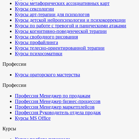
Курсы метафорических ассоциативных карт
Курсы сексологии
Курсы арт-терапии для психологов
Курсы детской нейропсихологии и психокоррекции
Курсы по работе с тревогой и паническими атаками
Курсы когнитивно-поведенческой терапии
Курсы свободного рисования
Курсы профайлинга
Курсы телесно-ориентированной терапии
Курсы психосоматики
Профессии
Курсы ораторского мастерства
Профессии
Профессия Менеджер по продажам
Профессия Менеджер бизнес-процессов
Профессия Менеджер маркетплейсов
Профессия Руководитель отдела продаж
Курсы MS Office
Курсы