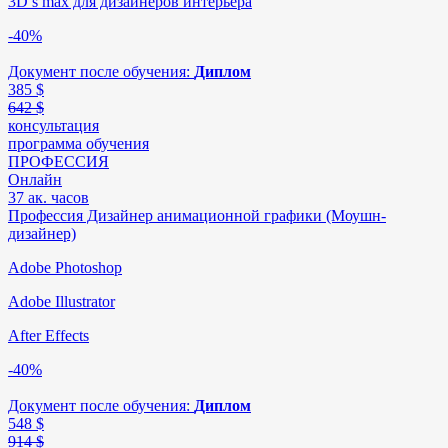
3D’s max для дизайнеров интерьера
-40%
Документ после обучения:
Диплом
385
$
642 $
консультация
программа обучения
ПРОФЕССИЯ
Онлайн
37 ак. часов
Профессия Дизайнер анимационной графики (Моушн-
дизайнер)
Adobe Photoshop
Adobe Illustrator
After Effects
-40%
Документ после обучения:
Диплом
548
$
914 $