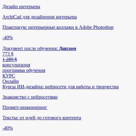
Дизайн интерьера
ArchiCad для дизайнеров интерьера
Практикум: интерьерные коллажи в Adobe Photoshop
-40%
Документ после обучения:
Диплом
773
$
1 289 $
консультация
программа обучения
КУРС
Онлайн
Курсы ИИ-дизайна: нейросети для работы и творчества
Знакомство с нейросетями
Промпт-инжиниринг
Тексты: от идей до готового контента
-40%