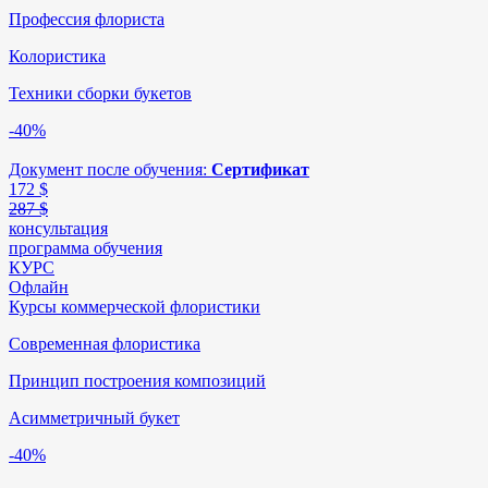
Профессия флориста
Колористика
Техники сборки букетов
-40%
Документ после обучения:
Сертификат
172
$
287 $
консультация
программа обучения
КУРС
Офлайн
Курсы коммерческой флористики
Современная флористика
Принцип построения композиций
Асимметричный букет
-40%