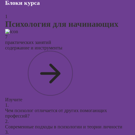
Блоки курса
Курсы
продвижения в
социальных
1
сетях
Психология для начинающих
Курсы
7
таргетированной
практических занятий
рекламы
содержание и инструменты
Курсы
продюсирования
проектов
Курсы создания
презентаций в
PowerPoint
Изучите
1.
Чем психолог отличается от других помогающих
профессий?
2.
Современные подходы в психологии и теории личности
3.