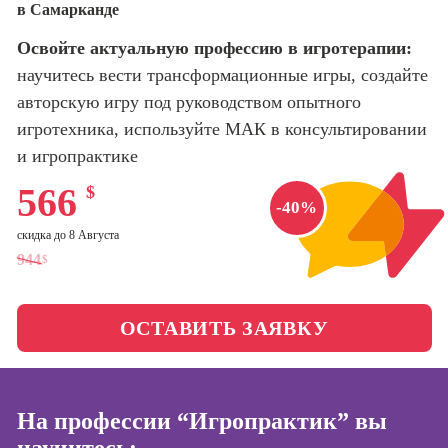
в Самарканде
оптимизации
сайтов (seo-
Школа нейросетей и
Освойте актуальную профессию в игротерапии:
продвижение
программирования
сайтов)
научитесь вести трансформационные игры, создайте
авторскую игру под руководством опытного
Школа психологии
Профессия
игротехника, используйте МАК в консультировании
Интернет-
маркетолог
и игропрактике
Школа актерского
мастерства
Профессия
566
$
Менеджер по
-40%
маркетингу в
Школа бизнеса и
скидка до 8 Августа
социальных
управления
944
$
сетях (SMM-
менеджер)
Фотошкола
Профессия
ОСТАВИТЬ ЗАЯВКУ
Специалист по
Школа медиа
таргетингу
Школа рисования
На профессии “Игропрактик” вы
Курсы