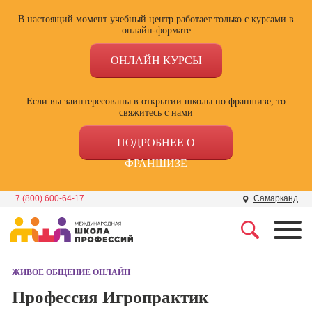
В настоящий момент учебный центр работает только с курсами в
онлайн-формате
ОНЛАЙН КУРСЫ
Если вы заинтересованы в открытии школы по франшизе, то
свяжитесь с нами
ПОДРОБНЕЕ О
ФРАНШИЗЕ
+7 (800) 600-64-17
Самарканд
Профессии
Школа маркетинга и
рекламы
ЖИВОЕ ОБЩЕНИЕ ОНЛАЙН
Профессия
Специалист по
Профессия Игропрактик
Школа дизайна
поисковой