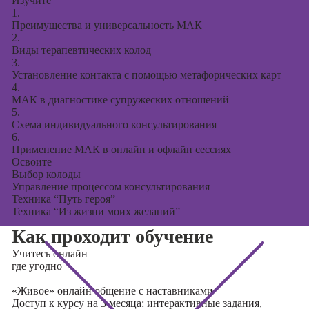
Изучите
1.
Преимущества и универсальность МАК
2.
Виды терапевтических колод
3.
Установление контакта с помощью метафорических карт
4.
МАК в диагностике супружеских отношений
5.
Схема индивидуального консультирования
6.
Применение МАК в онлайн и офлайн сессиях
Освоите
Выбор колоды
Управление процессом консультирования
Техника “Путь героя”
Техника “Из жизни моих желаний”
Как проходит обучение
Учитесь
онлайн
где угодно
«Живое» онлайн общение с наставниками
Доступ к курсу на 3 месяца: интерактивные задания,