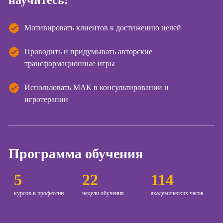
научитесь:
Курсы
Онлайн-обучение
копирайтинга
Мотивировать клиентов к достижению целей
Курсы по
Проводить и придумывать авторские
созданию
трансформационные игры
контента
Курсы по
Использовать МАК в консультировании и
поисковой
игротерапии
оптимизации
сайтов (seo-
продвижение
сайтов)
Программа обучения
Курсы создания
и продвижения
сайтов на Tilda
5
22
114
Курсы
курсов в профессии
недели обучения
академических часов
контекстной
рекламы