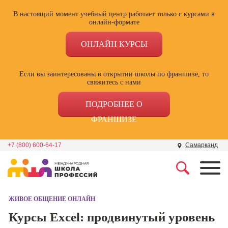
В настоящий момент учебный центр работает только с курсами в
онлайн-формате
ОНЛАЙН КУРСЫ
Если вы заинтересованы в открытии школы по франшизе, то
свяжитесь с нами
ПОДРОБНЕЕ О
ФРАНШИЗЕ
+7 (800) 600-64-17
Самарканд
Профессии
Школа маркетинга и
рекламы
ЖИВОЕ ОБЩЕНИЕ ОНЛАЙН
Профессия
Специалист по
Курсы Excel: продвинутый уровень
Школа дизайна
поисковой