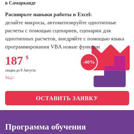
в Самарканде
оптимизации
сайтов (seo-
Школа нейросетей и
Расширьте навыки работы в Excel:
продвижение
программирования
сайтов)
делайте макросы, автоматизируйте однотипные
расчеты с помощью сценариев, сценарии для
Школа психологии
Профессия
однотипных расчетов, внедряйте с помощью языка
Интернет-
маркетолог
программирования VBA новые функции
Школа актерского
мастерства
Профессия
187
$
Менеджер по
-40%
маркетингу в
Школа бизнеса и
скидка до 8 Августа
социальных
управления
312
$
сетях (SMM-
менеджер)
Фотошкола
Профессия
ОСТАВИТЬ ЗАЯВКУ
Специалист по
Школа медиа
таргетингу
Школа рисования
Программа обучения
Курсы