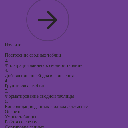
Курсы
продвижения в
социальных
сетях
Курсы
таргетированной
рекламы
Изучите
1.
Курсы
Построение сводных таблиц
продюсирования
2.
проектов
Фильтрация данных в сводной таблице
3.
Курсы создания
Добавление полей для вычисления
презентаций в
4.
PowerPoint
Группировка таблиц
5.
Форматирование сводной таблицы
6.
Консолидация данных в одном документе
Освоите
Умные таблицы
Работа со срезом
Сортировка данных