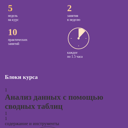
5
2
Курсы
Онлайн-обучение
копирайтинга
недель
занятия
на курс
в неделю
Курсы по
10
созданию
контента
практических
занятий
Курсы по
каждое
поисковой
по
1.5 часа
оптимизации
сайтов (seo-
продвижение
Блоки курса
сайтов)
Курсы создания
1
и продвижения
Анализ данных с помощью
сайтов на Tilda
сводных таблиц
Курсы
1
контекстной
1
рекламы
содержание и инструменты