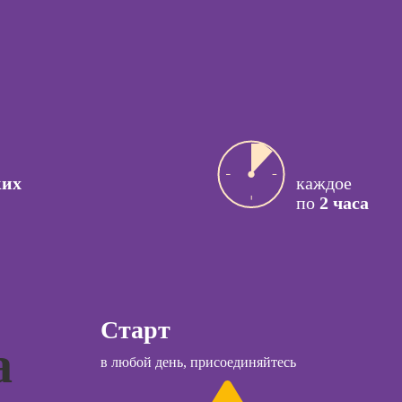
процессами
ссия
Курсы
актик
управляющего
рестораном
сия Арт-
вт
ссия
Курсы
й психолог
ссия КПТ-
Курсы менеджера
ких
каждое
ог
Wildberries
по
2 часа
ссия НЛП-
Курсы менеджера
лист
Ozon
Курсы управления
отделом продаж
ы
Старт
Курсы продаж для
а
начинающих
коучинга
в любой день, присоединяйтесь
Курсы техник
психологии
продаж