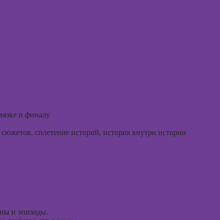
ассоци
Курсы создания
карт
2Д-персонажей
в Adobe
Курсы 
Photoshop
Курсы 
Курсы ArchiCad
терапи
для дизайнеров
психол
интерьера
Курсы 
Практикум:
нейроп
интерьерные
и псих
коллажи в
вязке и финалу
Adobe
Курсы 
Photoshop
тревог
сюжетов, сплетение историй, история внутри истории
паниче
Курсы
атакам
подготовки
недвижимости к
Курсы
продаже
когнит
(хоумстейджинг)
поведе
терапи
Курсы по
ены и эпизоды.
заработку на
Курсы 