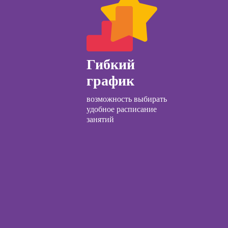
ачинающих
Курсы по
психологии
открытию бизнеса
ений
с нуля
ны и
ны
Курсы по
Гибкий
заработку на Ozon
детской
и Wildberries для
график
огии для
предпринимателей
лей
возможность выбирать
Курсы риелтора
ческий
удобное расписание
ЛП
занятий
общения с
и
ческой
огии:
менные
ды