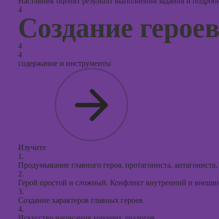
Наставник оценит результат выполнения задания и подробно
4
Создание герое
4
4
содержание и инструменты
Изучите
1.
Продумывание главного героя, протагониста, антагониста
2.
Герой простой и сложный. Конфликт внутренний и внешн
3.
Создание характеров главных героев
4.
Искусство написания хороших диалогов