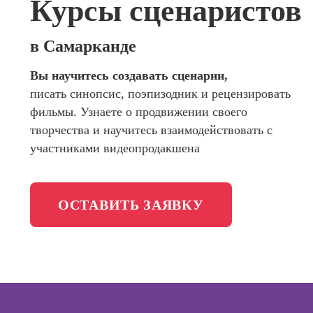
Курсы сценаристов
сайтов (
программирования
продви
сайтов)
Школа психологии
в Самарканде
Профес
Интерне
Вы научитесь создавать сценарии,
Школа актерского мастерства
маркето
писать синопсис, поэпизодник и рецензировать
Профес
Школа бизнеса и управления
фильмы. Узнаете о продвижении своего
Менедж
творчества и научитесь взаимодействовать с
маркети
Фотошкола
участниками видеопродакшена
социал
сетях (
менедж
Школа медиа
ОСТАВИТЬ ЗАЯВКУ
Профес
Школа рисования
Специал
таргети
Онлайн-обучение
Курсы