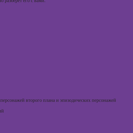
 разберет его с вами.
перепродаже
рисова
квартир
в
(флиппинг)
Курсы
профа
Курсы 
ориент
терапи
Курсы
психос
, персонажей второго плана и эпизодических персонажей
ий