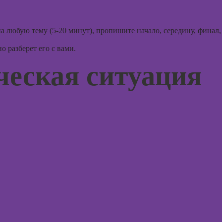
графического
психол
дизайна
консул
любую тему (5-20 минут), пропишите начало, середину, финал,
 разберет его с вами.
Курсы
Курс
ческая ситуация
Курсы
Курсы
флористики для
практи
начинающих
психод
Курсы
Курсы
коммерческой
игроте
флористики
психол
игр
Курсы
ландшафтного
Курсы 
дизайна
психол
менед
Курсы дизайна
персон
интерьера
Курсы
Курсы 3D-
продв