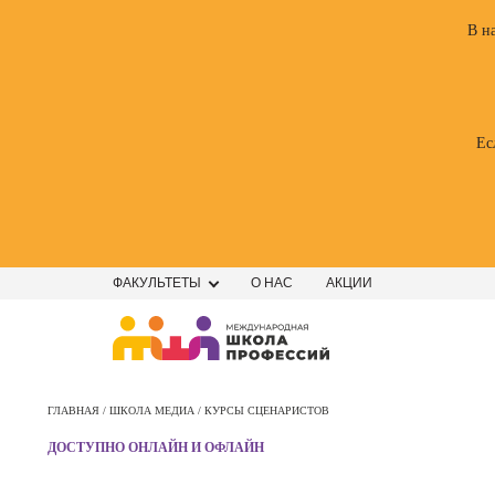
В н
Ес
ФАКУЛЬТЕТЫ
О НАС
АКЦИИ
Профе
Школа маркетинга и рекламы
Профес
ГЛАВНАЯ /
ШКОЛА МЕДИА /
КУРСЫ СЦЕНАРИСТОВ
Школа дизайна
Специал
ДОСТУПНО ОНЛАЙН И ОФЛАЙН
поисков
Школа нейросетей и
оптими