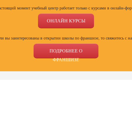
астоящий момент учебный центр работает только с курсами в онлайн-фор
ОНЛАЙН КУРСЫ
ли вы заинтересованы в открытии школы по франшизе, то свяжитесь с н
ПОДРОБНЕЕ О
ФРАНШИЗЕ
ссии
Профессии
Профессии
Проф
сия
Профессия
Профессия
Полный
ист по
Веб-дизайнер с
Специалист Excel
психол
ой
нуля до профи
семей
зации
отнош