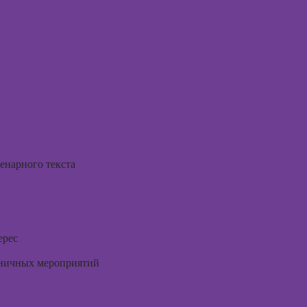
жения в
для н
ьных
Курсы
Курсы 
отнош
Курсы ИИ-
мужчи
дизайна:
рованной
женщи
нейросети для
ы
работы и
Курсы 
творчества
психол
ирования
родите
Курсы веб-
в
дизайна для
Практи
начинающих
оздания
курс Н
енарного текста
аций в
Курсы
int
Курсы 
Photoshop
людьм
Курсы Adobe
Курсы
Illustrator
практи
ерес
(Иллюстратор),
психол
векторная
здничных мероприятий
совре
графика
подхо
Курсы
Курсы