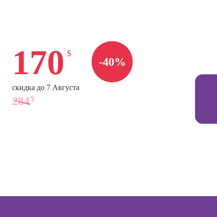
Профессия
seo-
Графический
Профе
Курсы
жение
дизайнер
Психол
консул
Курсы веб-
Профессия
сия
аналитики (Яндекс
170
Художник-
Курсы
т-
$
Метрика и Google
иллюстратор
повыш
лог
-40%
Analytics)
квали
Профессия
сия
психол
Курсы Excel для
Мультипликатор
ер по
скидка до 7 Августа
начинающих
Курсы
нгу в
$
284
Профессия
эффек
ьных
Курсы HTML и CSS
Флорист-
комму
SMM-
для начинающих
дизайнер
ер)
Профе
Курсы Excel:
Профессия 3Д-
Психол
сия
продвинутый
визуализатор
ист по
уровень
интерьера
Профе
нгу
Корпо
Курсы Power BI
Профессия
психол
Дизайнер
Курсы системного
анимационной
Профе
администратора
графики
Семей
(Моушн-
психол
Курсы ИИ-