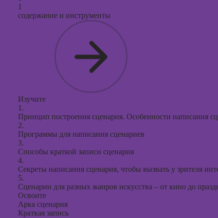
продви
1
социал
содержание и инструменты
сетях
Курсы
таргети
реклам
Курсы
продюс
проекто
Изучите
1.
Курсы с
Принцип построения сценария. Особенности написания сц
презент
2.
PowerPo
Программы для написания сценариев
3.
Способы краткой записи сценария
4.
Секреты написания сценария, чтобы вызвать у зрителя инт
5.
Сценарии для разных жанров искусства – от кино до пра
Освоите
Арка сценария
Краткая запись