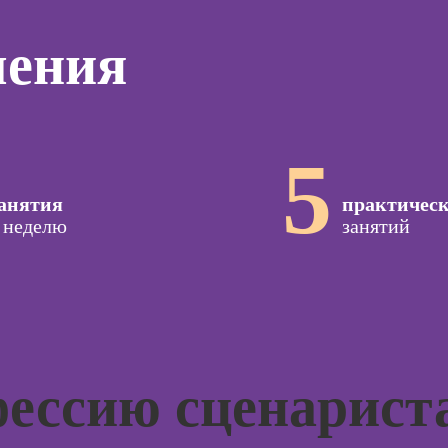
дизайнер)
программирования
тинга
Профе
(вайб-кодинг)
чения
Профессия
Игропр
о
Дизайнер
Курсы нейросетей
ию
Профес
сайтов на Tilda
для офиса
а
терапе
Профессия
о
Профе
Коммерческий
5
ой
Детски
диджитал-
зации
иллюстратор
Профе
seo-
анятия
практичес
психол
жение
Профессия 3Д-
 неделю
занятий
художник по
Профе
созданию игр
специа
оздания
вижения
Профессия 2D-
а Tilda
Художник
Курс
Профессия
тной
Дизайнер
фессию сценарист
ы
интерьера
Курсы 
Курсы 