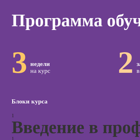
Курсы
копирай
Программа обу
Курсы п
создан
контент
Курсы п
3
2
поисков
оптими
сайтов (
недели
з
продви
на курс
в
сайтов)
Курсы с
и прод
сайтов н
Блоки курса
Курсы
1
контекс
Введение в про
реклам
Курсы
1