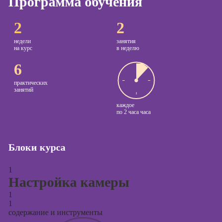
Программа обучения
Курсы
Онлайн-обучение
2
2
копирайтинга
недели
занятия
Курсы по
на курс
в неделю
созданию
6
контента
Курсы по
практических
занятий
поисковой
оптимизации
каждое
сайтов (seo-
по
2 часа часа
продвижение
сайтов)
Блоки курса
Курсы создания
и продвижения
1
сайтов на Tilda
Настройка камеры
Курсы
1
контекстной
1
рекламы
содержание и инструменты