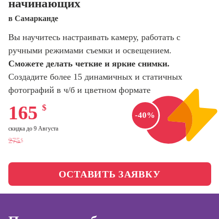
начинающих
оптимизации
сайтов (seo-
Школа нейросетей и
в Самарканде
продвижение
программирования
сайтов)
Вы научитесь настраивать камеру, работать с
ручными режимами съемки и освещением.
Школа психологии
Профессия
Интернет-
Сможете делать четкие и яркие снимки.
маркетолог
Создадите более 15 динамичных и статичных
Школа актерского
мастерства
фотографий в ч/б и цветном формате
Профессия
Менеджер по
165
$
маркетингу в
Школа бизнеса и
-40%
социальных
управления
сетях (SMM-
скидка до 9 Августа
менеджер)
275
$
Фотошкола
Профессия
Специалист по
ОСТАВИТЬ ЗАЯВКУ
Школа медиа
таргетингу
Школа рисования
Курсы