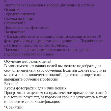
5.
Постановочная съемка в городе: движение и статика
Освоите
Городской пейзаж
Съемка на улице
Стрит-стайл
Постановочная фотосессия
На практике
•
Вы разработаете итоговый проект и создадите более 10
фотографий на улице в статике и динамике. Поработаете с
цветной и черно-белой фотографией.
Наставник оценит результат выполнения задания и
подробно разберет его с вами.
Обучение для разных целей
В зависимости от ваших целей вы можете подобрать для
себя оптимальный курс обучения. Если вы хотите получить
максимальное количество знаний, практики и портфолио -
выбирайте обучение профессии.
Базовый
Курсы фотографии для начинающих
Программа с акцентом на практическое применение знаний
и быстрый результат, за короткий срок вы углубитесь в тему
и повысите свою квалификацию
6 занятий