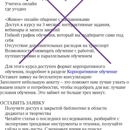
Учитесь
онлайн
где угодно
«Живое» онлайн общение с наставниками
Доступ к курсу на 3 месяца: интерактивные задания,
вебинары и записи занятий
Гибкий график обучения, который вы подбираете сами под
себя
Отсутствие дополнительных расходов на транспорт
Возможность совмещать обучение с работой,
путешествиями и параллельным обучением
Для этого курса доступен формат корпоративного
обучения, подробнее в разделе
Корпоративное обучение
Оставьте заявку на
бесплатную консультацию
Заполните небольшую анкету – это поможет нам лучше узнать о
вашем опыте и потребностях, чтобы подобрать для вас лучшие
условия обучения. Это займет не больше трех минут.
ОСТАВИТЬ ЗАЯВКУ
Получите доступ к
закрытой библиотеке
в области
диджитал и творчества
Читайте статьи о последних исследованиях, разбирайте с
экспертами трендовые инструменты и техники, получайте
гайды и чек-листы. Сэкономьте время на поиске