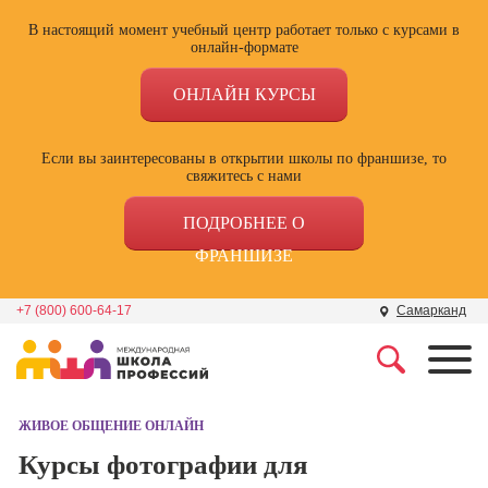
В настоящий момент учебный центр работает только с курсами в
онлайн-формате
ОНЛАЙН КУРСЫ
Если вы заинтересованы в открытии школы по франшизе, то
свяжитесь с нами
ПОДРОБНЕЕ О
ФРАНШИЗЕ
+7 (800) 600-64-17
Самарканд
Профессии
Школа маркетинга и
рекламы
ЖИВОЕ ОБЩЕНИЕ ОНЛАЙН
Профессия
Специалист по
Курсы фотографии для
Школа дизайна
поисковой