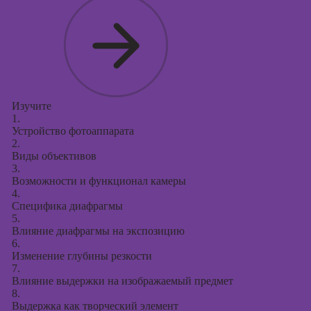
Курсы
продвижения в
социальных
сетях
Курсы
таргетированной
рекламы
Изучите
1.
Курсы
Устройство фотоаппарата
продюсирования
2.
проектов
Виды объективов
3.
Курсы создания
Возможности и функционал камеры
презентаций в
4.
PowerPoint
Специфика диафрагмы
5.
Влияние диафрагмы на экспозицию
6.
Изменение глубины резкости
7.
Влияние выдержки на изображаемый предмет
8.
Выдержка как творческий элемент