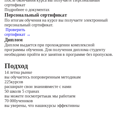
После окончания курса вы получаете Персональный
сертификат
Подробнее о документах
Персональный сертификат
По итогам обучения на курсе вы получаете электронный
персональный сертификат.
Проверить
сертификат →
Диплом
Диплом выдается при прохождении комплексной
программы обучения. Для получения диплома студенту
необходимо пройти все занятия в программе без пропусков.
Подход
14 лет
на рынке
вы обучаетесь по
проверенным методикам
225
курсов
расширьте свои знания
вместе с нами
50 школ
в 5 странах
вы можете посмотреть
как мы работаем
70 000
учеников
вы уверены, что наши
курсы эффективны