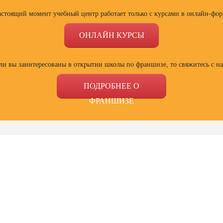
астоящий момент учебный центр работает только с курсами в онлайн-фор
ОНЛАЙН КУРСЫ
ли вы заинтересованы в открытии школы по франшизе, то свяжитесь с н
ПОДРОБНЕЕ О
ФРАНШИЗЕ
ссии
Профессии
Профессии
Проф
сия
Профессия
Профессия
Полный
ист по
Веб-дизайнер с
Специалист Excel
психол
ой
нуля до профи
семей
зации
отнош