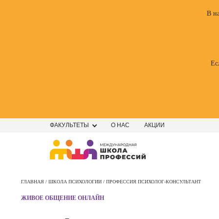
В н
Ес
ФАКУЛЬТЕТЫ
О НАС
АКЦИИ
Профе
Школа маркетинга и рекламы
Профес
ГЛАВНАЯ /
ШКОЛА ПСИХОЛОГИИ /
ПРОФЕССИЯ ПСИХОЛОГ-КОНСУЛЬТАНТ
Школа дизайна
Специал
ЖИВОЕ ОБЩЕНИЕ ОНЛАЙН
поисков
Школа нейросетей и
оптими