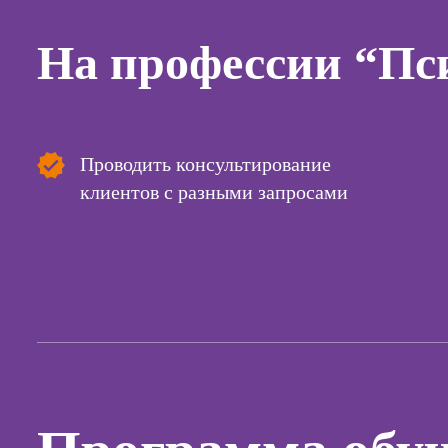
Курсы
копирай
На профессии “Пси
Курсы п
создан
контент
Курсы п
поисков
Проводить консультирование
оптими
клиентов с разными запросами
сайтов (
продви
сайтов)
Курсы с
и прод
сайтов н
Курсы
контекс
реклам
Курсы