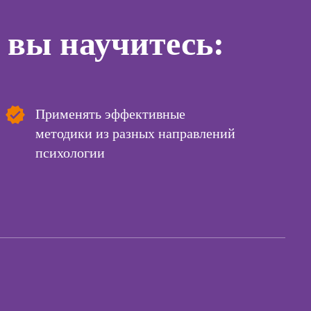
процессами
ссия
Курсы
 вы научитесь:
актик
управляющего
рестораном
сия Арт-
вт
ссия
Курсы
й психолог
Применять эффективные
методики из разных направлений
ссия КПТ-
Курсы менеджера
ог
психологии
Wildberries
ссия НЛП-
Курсы менеджера
лист
Ozon
Курсы управления
отделом продаж
ы
Курсы продаж для
начинающих
коучинга
Курсы техник
психологии
продаж