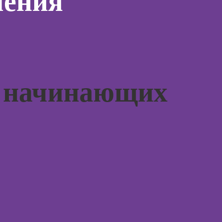
чения
жения в
для н
ьных
Курсы
Курсы 
отнош
Курсы ИИ-
мужчи
дизайна:
рованной
женщи
нейросети для
ы
работы и
Курсы 
творчества
психол
я начинающих
ирования
родите
Курсы веб-
в
дизайна для
Практи
начинающих
оздания
курс Н
аций в
Курсы
int
Курсы 
Photoshop
людьм
Курсы Adobe
Курсы
Illustrator
практи
(Иллюстратор),
психол
векторная
совре
графика
подхо
Курсы
Курсы