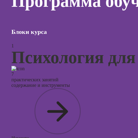
Программа обу
продви
социал
сетях
Курсы
таргети
Блоки курса
реклам
1
Курсы
Психология дл
продюс
проекто
Курсы с
7
презент
практических занятий
PowerPo
содержание и инструменты