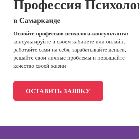
Профессия Психоло
сайтов (
программирования
продви
сайтов)
Школа психологии
в Самарканде
Профес
Интерне
Освойте профессию психолога-консультанта:
Школа актерского мастерства
маркето
консультируйте в своем кабинете или онлайн,
Профес
Школа бизнеса и управления
работайте сами на себя, зарабатывайте деньги,
Менедж
решайте свои личные проблемы и повышайте
маркети
Фотошкола
качество своей жизни
социал
сетях (
менедж
Школа медиа
ОСТАВИТЬ ЗАЯВКУ
Профес
Школа рисования
Специал
таргети
Онлайн-обучение
Курсы