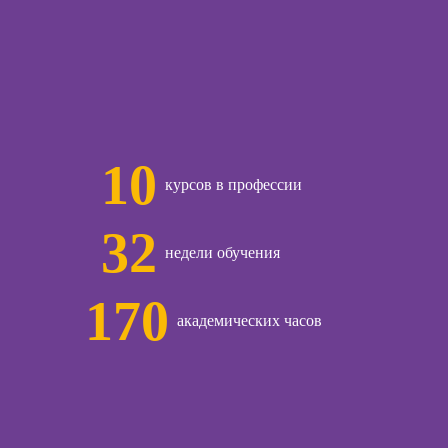
ачинающих
Курсы по
психологии
открытию бизнеса
ений
с нуля
ны и
ны
Курсы по
заработку на Ozon
детской
и Wildberries для
огии для
10
предпринимателей
лей
курсов в профессии
Курсы риелтора
ческий
32
ЛП
недели обучения
общения с
и
170
академических часов
ческой
огии:
менные
ды