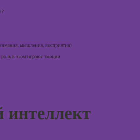
графического
психол
дизайна
консул
й?
Курсы
Курс
внимания, мышления, восприятия)
Курсы
Курсы
флористики для
практи
роль в этом играют эмоции
начинающих
психод
Курсы
Курсы
коммерческой
игроте
флористики
психол
игр
Курсы
ландшафтного
Курсы 
 интеллект
дизайна
психол
менед
Курсы дизайна
персон
интерьера
Курсы
Курсы 3D-
продв