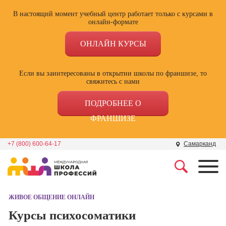
В настоящий момент учебный центр работает только с курсами в
онлайн-формате
ОНЛАЙН КУРСЫ
Если вы заинтересованы в открытии школы по франшизе, то
свяжитесь с нами
ПОДРОБНЕЕ О
ФРАНШИЗЕ
+7 (800) 600-64-17
Самарканд
Профессии
Школа маркетинга и
рекламы
ЖИВОЕ ОБЩЕНИЕ ОНЛАЙН
Профессия
Специалист по
Курсы психосоматики
Школа дизайна
поисковой