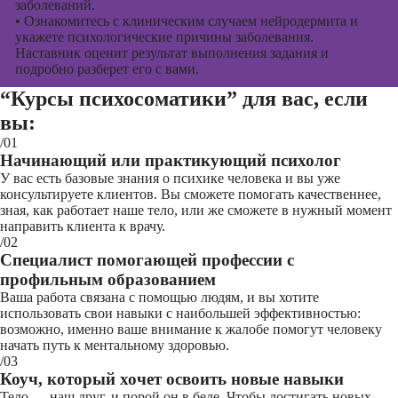
заболеваний.
•
Ознакомитесь с клиническим случаем нейродермита и
укажете психологические причины заболевания.
Наставник оценит результат выполнения задания и
подробно разберет его с вами.
“Курсы психосоматики”
для вас, если
вы:
/01
Начинающий или практикующий психолог
У вас есть базовые знания о психике человека и вы уже
консультируете клиентов. Вы сможете помогать качественнее,
зная, как работает наше тело, или же сможете в нужный момент
направить клиента к врачу.
/02
Специалист помогающей профессии с
профильным образованием
Ваша работа связана с помощью людям, и вы хотите
использовать свои навыки с наибольшей эффективностью:
возможно, именно ваше внимание к жалобе помогут человеку
начать путь к ментальному здоровью.
/03
Коуч, который хочет освоить новые навыки
Тело — наш друг, и порой он в беде. Чтобы достигать новых