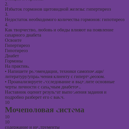
2.
Избыток гормонов щитовидной железы: гипертиреоз
3.
Недостаток необходимого количества гормонов: гипотиреоз
4.
Как творчество, любовь и обиды влияют на появление
сахарного диабета
Освоите
Гипертиреоз
Гипотиреоз
Диабет
Гормоны
На практике
•
Напишете рекомендации, техники самопомощи/
литературу/упражнения клиенту с гипертиреозом.
•
Проанализируете исследование и выделите основные
черты личности с сахарным диабетом.
Наставник оценит результат выполнения задания и
подробно разберет его с вами.
10
Мочеполовая система
10
10
содержание и инструменты