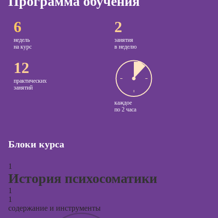
Программа обучения
Курсы
Онлайн-обучение
6
2
копирайтинга
недель
занятия
Курсы по
на курс
в неделю
созданию
12
контента
Курсы по
практических
занятий
поисковой
оптимизации
каждое
по
2 часа
сайтов (seo-
продвижение
сайтов)
Блоки курса
Курсы создания
и продвижения
1
сайтов на Tilda
История психосоматики
Курсы
1
контекстной
1
рекламы
содержание и инструменты