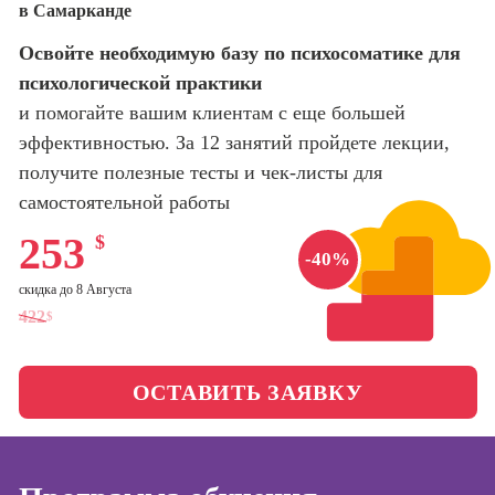
в Самарканде
оптимизации
сайтов (seo-
Школа нейросетей и
Освойте необходимую базу по психосоматике для
продвижение
программирования
сайтов)
психологической практики
и помогайте вашим клиентам с еще большей
Школа психологии
Профессия
эффективностью. За 12 занятий пройдете лекции,
Интернет-
маркетолог
получите полезные тесты и чек-листы для
Школа актерского
мастерства
самостоятельной работы
Профессия
Менеджер по
253
$
маркетингу в
Школа бизнеса и
-40%
социальных
управления
скидка до 8 Августа
сетях (SMM-
менеджер)
422
$
Фотошкола
Профессия
Специалист по
ОСТАВИТЬ ЗАЯВКУ
Школа медиа
таргетингу
Школа рисования
Курсы