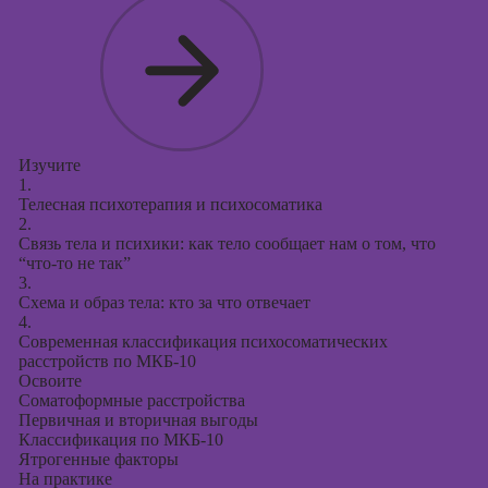
Курсы
продвижения в
социальных
сетях
Курсы
таргетированной
рекламы
Изучите
1.
Курсы
Телесная психотерапия и психосоматика
продюсирования
2.
проектов
Связь тела и психики: как тело сообщает нам о том, что
“что-то не так”
Курсы создания
3.
презентаций в
Схема и образ тела: кто за что отвечает
PowerPoint
4.
Современная классификация психосоматических
расстройств по МКБ-10
Освоите
Соматоформные расстройства
Первичная и вторичная выгоды
Классификация по МКБ-10
Ятрогенные факторы
На практике