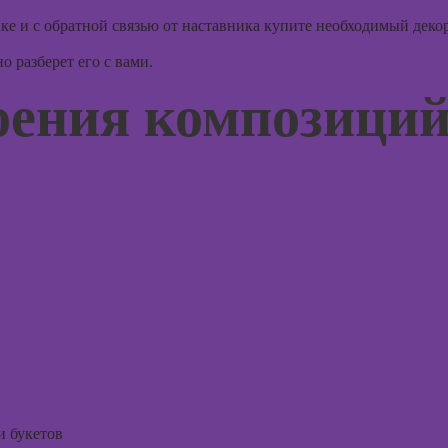
графического
психол
дизайна
е и с обратной связью от наставника купите необходимый декор
консул
 разберет его с вами.
оения композици
Курсы
Курс
Курсы
Курсы
флористики для
практи
начинающих
психод
Курсы
Курсы
коммерческой
игроте
флористики
психол
игр
Курсы
ландшафтного
Курсы 
дизайна
психол
менед
Курсы дизайна
персон
интерьера
Курсы
Курсы 3D-
и букетов
продв