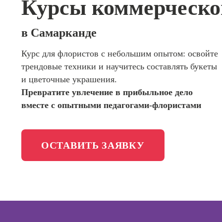
Курсы коммерческо
сайтов (
программирования
продви
сайтов)
Школа психологии
в Самарканде
Профес
Интерне
Курс для флористов с небольшим опытом: освойте
Школа актерского мастерства
маркето
трендовые техники и научитесь составлять букеты
Профес
Школа бизнеса и управления
и цветочные украшения.
Менедж
Превратите увлечение в прибыльное дело
маркети
Фотошкола
вместе с опытными педагогами-флористами
социал
сетях (
менедж
Школа медиа
ОСТАВИТЬ ЗАЯВКУ
Профес
Школа рисования
Специал
таргети
Онлайн-обучение
Курсы