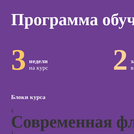
Курсы
копирай
Программа обу
Курсы п
создан
контент
Курсы п
3
2
поисков
оптими
сайтов (
недели
з
продви
на курс
в
сайтов)
Курсы с
и прод
сайтов н
Блоки курса
Курсы
1
контекс
Современная ф
реклам
Курсы
1