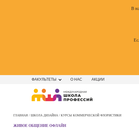
В н
Ес
ФАКУЛЬТЕТЫ
О НАС
АКЦИИ
Профе
Школа маркетинга и рекламы
Профес
ГЛАВНАЯ /
ШКОЛА ДИЗАЙНА /
КУРСЫ КОММЕРЧЕСКОЙ ФЛОРИСТИКИ
Школа дизайна
Специал
ЖИВОЕ ОБЩЕНИЕ ОФЛАЙН
поисков
Школа нейросетей и
оптими