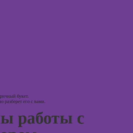
ассоци
Курсы создания
карт
2Д-персонажей
в Adobe
Курсы 
Photoshop
Курсы 
Курсы ArchiCad
терапи
для дизайнеров
психол
интерьера
Курсы 
Практикум:
нейроп
интерьерные
и псих
коллажи в
Adobe
Курсы 
Photoshop
тревог
паниче
Курсы
атакам
подготовки
ричный букет.
недвижимости к
 разберет его с вами.
Курсы
продаже
когнит
ы работы с
(хоумстейджинг)
поведе
терапи
Курсы по
заработку на
Курсы 