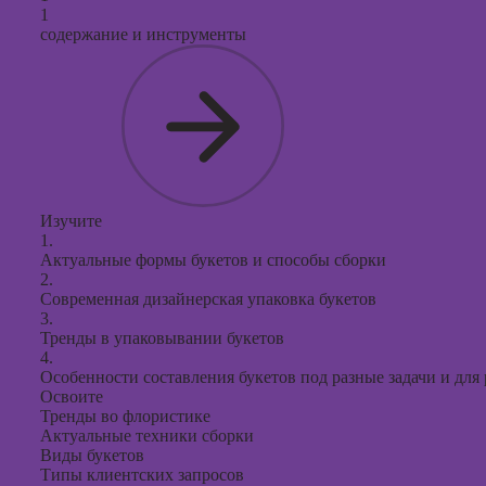
продви
1
социал
содержание и инструменты
сетях
Курсы
таргети
реклам
Курсы
продюс
проекто
Изучите
1.
Курсы с
Актуальные формы букетов и способы сборки
презент
2.
PowerPo
Современная дизайнерская упаковка букетов
3.
Тренды в упаковывании букетов
4.
Особенности составления букетов под разные задачи и для
Освоите
Тренды во флористике
Актуальные техники сборки
Виды букетов
Типы клиентских запросов