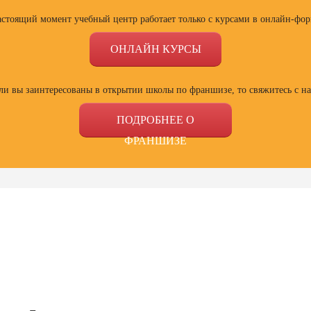
астоящий момент учебный центр работает только с курсами в онлайн-фор
ОНЛАЙН КУРСЫ
ли вы заинтересованы в открытии школы по франшизе, то свяжитесь с н
ПОДРОБНЕЕ О
ФРАНШИЗЕ
ссии
Профессии
Профессии
Проф
сия
Профессия
Профессия
Полный
ист по
Веб-дизайнер с
Специалист Excel
психол
ой
нуля до профи
семей
зации
отнош