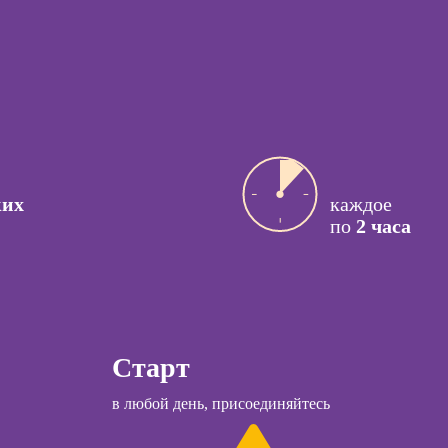
процессами
ссия
Курсы
актик
управляющего
рестораном
сия Арт-
вт
ссия
Курсы
й психолог
ссия КПТ-
Курсы менеджера
ких
каждое
ог
Wildberries
по
2 часа
ссия НЛП-
Курсы менеджера
лист
Ozon
Курсы управления
отделом продаж
ы
Старт
Курсы продаж для
начинающих
коучинга
в любой день, присоединяйтесь
Курсы техник
психологии
продаж