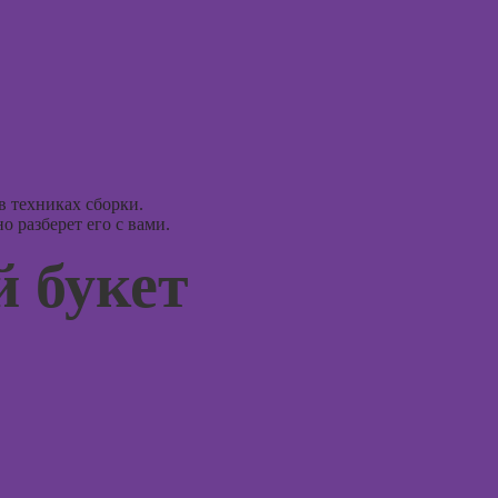
моделирования
психол
Курсы 3D-
Курсы
визуализации
диагно
погран
Курсы 3DS MAX
расстр
для дизайнеров
интерьера
Курсы 
психол
Курсы по
в техниках сборки.
монтажу в After
 разберет его с вами.
Курсы 
Effects
консул
 букет
Курсы Autodesk
Курсы
AutoCAD
эмоцио
интелл
Курсы
Блендера
Курсы
(Blender 3D)
эриксо
гипноз
Курсы
рисования в
Курсы
Photoshop
метафо