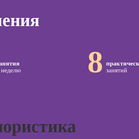
дизайнер)
программирования
тинга
Профе
(вайб-кодинг)
чения
Профессия
Игропр
о
Дизайнер
Курсы нейросетей
ию
Профес
сайтов на Tilda
для офиса
а
терапе
Профессия
о
Профе
Коммерческий
8
ой
Детски
диджитал-
зации
иллюстратор
Профе
seo-
анятия
практичес
психол
жение
Профессия 3Д-
 неделю
занятий
художник по
Профе
созданию игр
специа
оздания
вижения
Профессия 2D-
а Tilda
Художник
Курс
Профессия
тной
Дизайнер
лористика
ы
интерьера
Курсы 
Курсы 