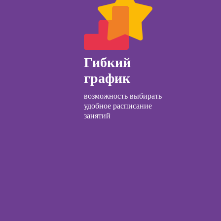
ачинающих
Курсы по
психологии
открытию бизнеса
ений
с нуля
ны и
ны
Курсы по
Гибкий
заработку на Ozon
детской
и Wildberries для
график
огии для
предпринимателей
лей
возможность выбирать
Курсы риелтора
ческий
удобное расписание
ЛП
занятий
общения с
и
ческой
огии:
менные
ды