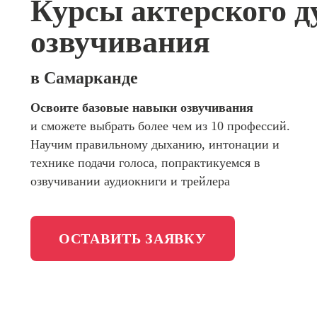
Курсы актерского д
сайтов (
программирования
продви
озвучивания
сайтов)
Школа психологии
Профес
Интерне
в Самарканде
Школа актерского мастерства
маркето
Освоите базовые навыки озвучивания
Профес
Школа бизнеса и управления
и сможете выбрать более чем из 10 профессий.
Менедж
маркети
Научим правильному дыханию, интонации и
Фотошкола
социал
технике подачи голоса, попрактикуемся в
сетях (
озвучивании аудиокниги и трейлера
менедж
Школа медиа
Профес
Школа рисования
Специал
таргети
ОСТАВИТЬ ЗАЯВКУ
Онлайн-обучение
Курсы