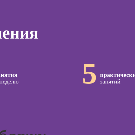
дизайнер)
программирования
тинга
Профе
(вайб-кодинг)
Профессия
Игропр
о
Дизайнер
Курсы нейросетей
ию
Профес
чения
сайтов на Tilda
для офиса
а
терапе
Профессия
о
Профе
Коммерческий
ой
Детски
диджитал-
зации
иллюстратор
5
Профе
seo-
психол
жение
Профессия 3Д-
художник по
анятия
практическ
Профе
созданию игр
 неделю
занятий
специа
оздания
вижения
Профессия 2D-
а Tilda
Художник
Курс
Профессия
тной
Дизайнер
ы
интерьера
Курсы 
Курсы 