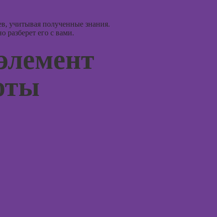
ассоци
Курсы создания
карт
2Д-персонажей
в Adobe
в, учитывая полученные знания.
Курсы 
 разберет его с вами.
Photoshop
Курсы 
элемент
Курсы ArchiCad
терапи
для дизайнеров
психол
интерьера
оты
Курсы 
Практикум:
нейроп
интерьерные
и псих
коллажи в
Adobe
Курсы 
Photoshop
тревог
паниче
Курсы
атакам
подготовки
недвижимости к
Курсы
продаже
когнит
(хоумстейджинг)
поведе
терапи
Курсы по
заработку на
Курсы 