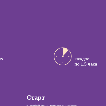
Курсы управления
ссия
бизнес-
актик
процессами
сия Арт-
Курсы
вт
управляющего
рестораном
ссия
й психолог
Курсы менеджера
Wildberries
ссия КПТ-
ог
их
каждое
ссия НЛП-
Курсы
по
1.5 часа
лист
Курсы менеджера
Ozon
ы
Курсы управления
отделом продаж
коучинга
Старт
Курсы торговли
психологии
криптовалютой
в любой день, присоединяйтесь