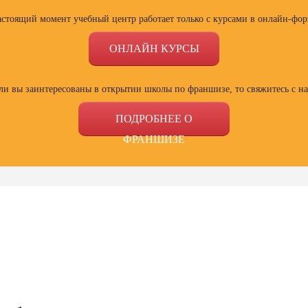
астоящий момент учебный центр работает только с курсами в онлайн-фор
ОНЛАЙН КУРСЫ
ли вы заинтересованы в открытии школы по франшизе, то свяжитесь с н
ПОДРОБНЕЕ О
ФРАНШИЗЕ
ссии
Профессии
Профессии
Проф
сия
Профессия
Профессия
Полный
ист по
Веб-дизайнер с
Специалист Excel
психол
ой
нуля до профи
семей
зации
отнош