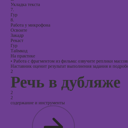
Укладка текста
7.
Гур
8.
Работа у микрофона
Освоите
Закадр
Рекаст
Гур
Таймкод
На практике
•
Работа с фрагментом из фильма: озвучите реплики массов
Наставник оценит результат выполнения задания и подробно
2
Речь в дубляже
2
2
содержание и инструменты