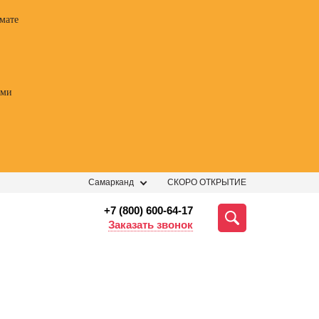
мате
ами
Самарканд
СКОРО ОТКРЫТИЕ
+7 (800) 600-64-17
Заказать звонок
ессии
Профессии
Профессии
Профе
 курс
Курсы
Профессия
Профес
огии
ораторского
Трейдер
Фотогр
ных
мастерства
видеог
Профессия
ений