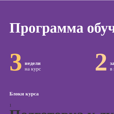
Курсы
копирай
Курсы п
создан
Программа обу
контент
Курсы п
поисков
оптими
3
2
сайтов (
продви
сайтов)
недели
з
на курс
в
Курсы с
и прод
сайтов н
Курсы
Блоки курса
контекс
реклам
1
Курсы