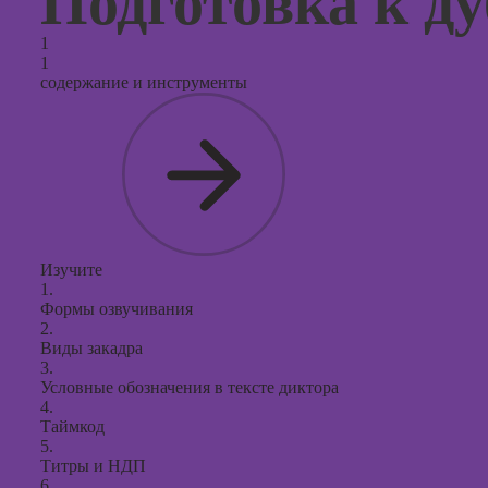
Подготовка к д
продви
социал
1
сетях
1
содержание и инструменты
Курсы
таргети
реклам
Курсы
продюс
проекто
Курсы с
Изучите
презент
1.
PowerPo
Формы озвучивания
2.
Виды закадра
3.
Условные обозначения в тексте диктора
4.
Таймкод
5.
Титры и НДП
6.