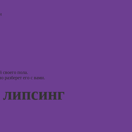
перепродаже
рисова
квартир
(флиппинг)
и
Курсы
профа
Курсы 
ориент
терапи
Курсы
психос
 своего пола.
 разберет его с вами.
 липсинг