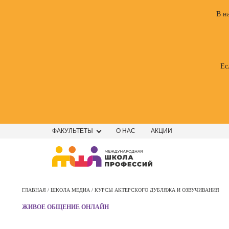
В н
Ес
ФАКУЛЬТЕТЫ
О НАС
АКЦИИ
Профе
Школа маркетинга и рекламы
Профес
ГЛАВНАЯ /
ШКОЛА МЕДИА /
КУРСЫ АКТЕРСКОГО ДУБЛЯЖА И ОЗВУЧИВАНИЯ
Школа дизайна
Специал
ЖИВОЕ ОБЩЕНИЕ ОНЛАЙН
поисков
Школа нейросетей и
оптими