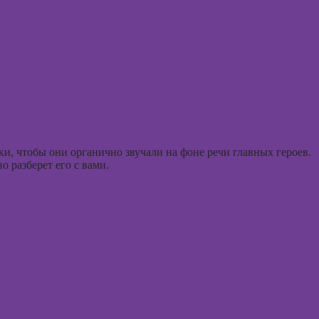
графического
психол
дизайна
консул
Курсы
Курс
Курсы
Курсы
флористики для
практи
начинающих
психод
ки, чтобы они органично звучали на фоне речи главных героев.
Курсы
 разберет его с вами.
Курсы
коммерческой
игроте
флористики
психол
игр
Курсы
ландшафтного
Курсы 
дизайна
психол
менед
Курсы дизайна
персон
интерьера
Курсы
Курсы 3D-
продв