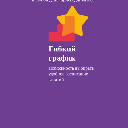
ачинающих
Курсы продаж для
психологии
начинающих
ений
ны и
Курсы техник
ны
продаж
детской
Курсы по
огии для
Гибкий
открытию бизнеса
лей
с нуля
график
ческий
Курсы трейдинга
ЛП
возможность выбирать
для начинающих
удобное расписание
общения с
Курсы по
занятий
и
заработку на Ozon
и Wildberries для
предпринимателей
ческой
огии:
Курсы риелтора
менные
ды