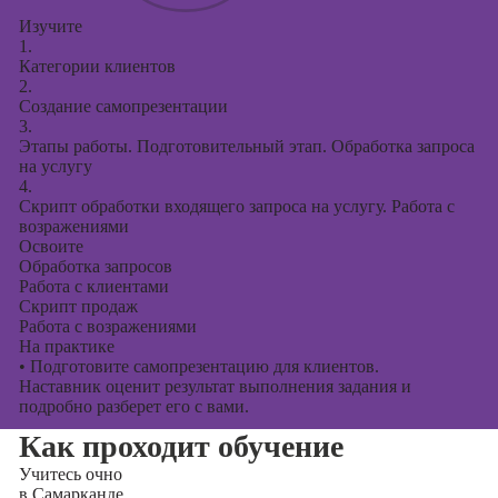
Изучите
1.
Категории клиентов
2.
Создание самопрезентации
3.
Этапы работы. Подготовительный этап. Обработка запроса
на услугу
4.
Скрипт обработки входящего запроса на услугу. Работа с
возражениями
Освоите
Обработка запросов
Работа с клиентами
Скрипт продаж
Работа с возражениями
На практике
•
Подготовите самопрезентацию для клиентов.
Наставник оценит результат выполнения задания и
подробно разберет его с вами.
Как проходит обучение
Учитесь
очно
в Самарканде