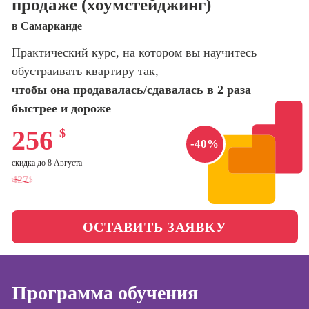
продаже (хоумстейджинг)
оптимизации
сайтов (seo-
Школа нейросетей и
в Самарканде
продвижение
программирования
сайтов)
Практический курс, на котором вы научитесь
обустраивать квартиру так,
Школа психологии
Профессия
Интернет-
чтобы она продавалась/сдавалась в 2 раза
маркетолог
быстрее и дороже
Школа актерского
мастерства
Профессия
256
$
Менеджер по
-40%
маркетингу в
Школа бизнеса и
скидка до 8 Августа
социальных
управления
427
сетях (SMM-
$
менеджер)
Фотошкола
Профессия
ОСТАВИТЬ ЗАЯВКУ
Специалист по
Школа медиа
таргетингу
Школа рисования
Программа обучения
Курсы