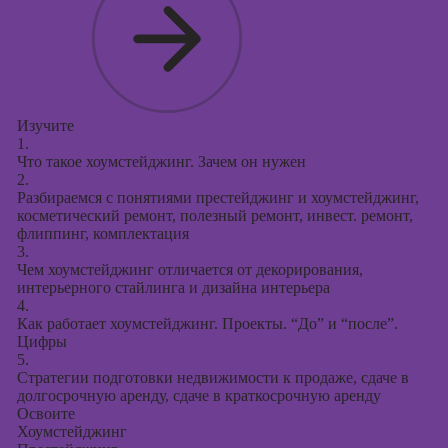
Курсы
продвижения в
социальных
сетях
Курсы
таргетированной
Изучите
рекламы
1.
Что такое хоумстейджинг. Зачем он нужен
Курсы
2.
Разбираемся с понятиями престейджинг и хоумстейджинг,
продюсирования
косметический ремонт, полезный ремонт, инвест. ремонт,
проектов
флиппинг, комплектация
3.
Курсы создания
Чем хоумстейджинг отличается от декорирования,
презентаций в
интерьерного стайлинга и дизайна интерьера
PowerPoint
4.
Как работает хоумстейджинг. Проекты. “До” и “после”.
Цифры
5.
Стратегии подготовки недвижимости к продаже, сдаче в
долгосрочную аренду, сдаче в краткосрочную аренду
Освоите
Хоумстейджинг