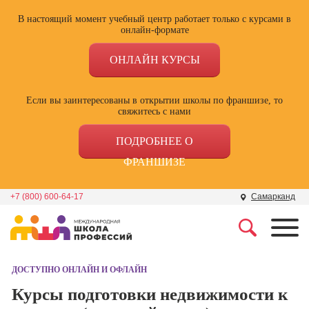
В настоящий момент учебный центр работает только с курсами в
онлайн-формате
ОНЛАЙН КУРСЫ
Если вы заинтересованы в открытии школы по франшизе, то
свяжитесь с нами
ПОДРОБНЕЕ О
ФРАНШИЗЕ
+7 (800) 600-64-17
Самарканд
Профессии
Школа маркетинга и
рекламы
ДОСТУПНО ОНЛАЙН И ОФЛАЙН
Профессия
Специалист по
Курсы подготовки недвижимости к
Школа дизайна
поисковой