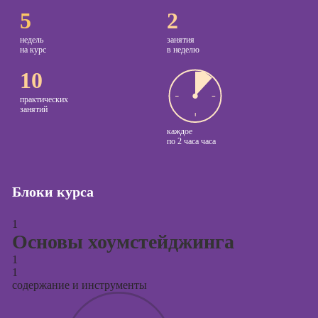
5
2
Курсы
Онлайн-обучение
копирайтинга
недель
занятия
на курс
в неделю
Курсы по
10
созданию
контента
практических
занятий
Курсы по
каждое
поисковой
по
2 часа часа
оптимизации
сайтов (seo-
продвижение
сайтов)
Блоки курса
Курсы создания
1
и продвижения
Основы хоумстейджинга
сайтов на Tilda
1
Курсы
1
контекстной
содержание и инструменты
рекламы