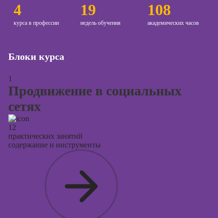
Курсы
4
19
108
продвижения в
социальных
курса в профессии
недель обучения
академических часов
сетях
Курсы
Блоки курса
таргетированной
рекламы
1
Курсы
Продвижение в социальных
продюсирования
сетях
проектов
Курсы создания
12
презентаций в
практических занятий
PowerPoint
содержание и инструменты