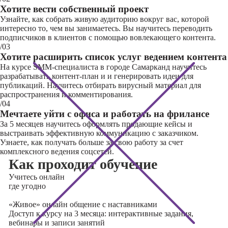
Хотите вести собственный проект
Узнайте, как собрать живую аудиторию вокруг вас, которой
интересно то, чем вы занимаетесь. Вы научитесь переводить
подписчиков в клиентов с помощью вовлекающего контента.
/03
Хотите расширить список услуг ведением контента
На курсе SMM-специалиста в городе Самарканд научитесь
разрабатывать контент-план и и генерировать идеи для
публикаций. Научитесь отбирать вирусный материал для
распространения и комментирования.
/04
Мечтаете уйти с офиса и работать на фрилансе
За 5 месяцев научитесь оформлять продающие кейсы и
выстраивать эффективную коммуникацию с заказчиком.
Узнаете, как получать больше за свою работу за счет
комплексного ведения соцсетей.
Как проходит обучение
Учитесь
онлайн
где угодно
«Живое» онлайн общение с наставниками
Доступ к курсу на 3 месяца: интерактивные задания,
вебинары и записи занятий