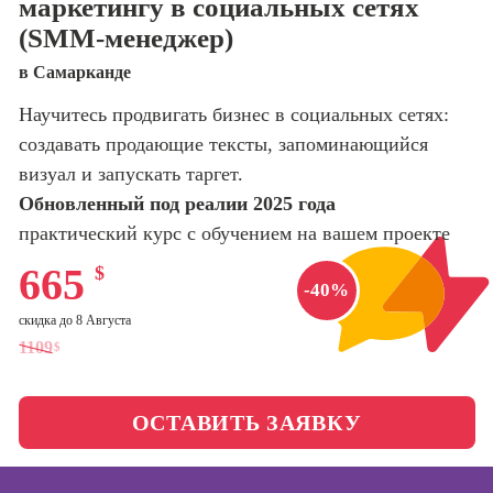
маркетингу в социальных сетях
оптимизации
(SMM-менеджер)
сайтов (seo-
Школа нейросетей и
продвижение
программирования
в Самарканде
сайтов)
Научитесь продвигать бизнес в социальных сетях:
Школа психологии
Профессия
Интернет-
создавать продающие тексты, запоминающийся
маркетолог
визуал и запускать таргет.
Школа актерского
мастерства
Обновленный под реалии 2025 года
Профессия
Менеджер по
практический курс с обучением на вашем проекте
маркетингу в
Школа бизнеса и
социальных
665
$
управления
-40%
сетях (SMM-
менеджер)
скидка до 8 Августа
Фотошкола
1109
$
Профессия
Специалист по
Школа медиа
таргетингу
ОСТАВИТЬ ЗАЯВКУ
Школа рисования
Курсы