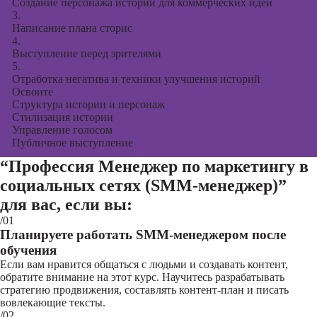
Создание персонажа истории для коммерческих идей
3.
Написание плана сторис
4.
Выступление перед зрителями
5.
Отработка негатива и техники улучшения историй
Освоите
Структура истории и персонаж
Стилизация истории
Управление голосом
Публичное выступление
“Профессия Менеджер по маркетингу в
социальных сетях (SMM-менеджер)”
для вас, если вы:
/01
Планируете работать SMM-менеджером после
обучения
Если вам нравится общаться с людьми и создавать контент,
обратите внимание на этот курс. Научитесь разрабатывать
стратегию продвижения, составлять контент-план и писать
вовлекающие тексты.
/02