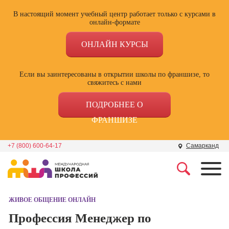
В настоящий момент учебный центр работает только с курсами в
онлайн-формате
ОНЛАЙН КУРСЫ
Если вы заинтересованы в открытии школы по франшизе, то
свяжитесь с нами
ПОДРОБНЕЕ О
ФРАНШИЗЕ
+7 (800) 600-64-17
Самарканд
Профессии
Школа маркетинга и
рекламы
ЖИВОЕ ОБЩЕНИЕ ОНЛАЙН
Профессия
Специалист по
Профессия Менеджер по
Школа дизайна
поисковой