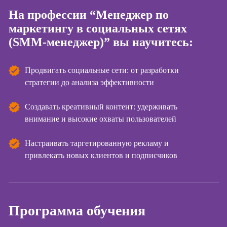
На профессии “Менеджер по
Курсы
Онлайн-обучение
маркетингу в социальных сетях
копирайтинга
(SMM-менеджер)” вы научитесь:
Курсы по
созданию
контента
Продвигать социальные сети: от разработки
стратегии до анализа эффективности
Курсы по
поисковой
оптимизации
Создавать креативный контент: удерживать
сайтов (seo-
внимание и высокие охваты пользователей
продвижение
сайтов)
Настраивать таргетированную рекламу и
Курсы создания
привлекать новых клиентов и подписчиков
и продвижения
сайтов на Tilda
Курсы
контекстной
Программа обучения
рекламы