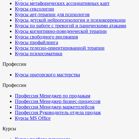
Курсы метафорических ассоциативных карт
Курсы сексологии
Курсы арт-терапии для психологов
Курсы детской нейропсихологии и психокоррекции
Курсы по работе с тревогой и паническими атаками
Курсы когнитивно-поведенческой терапии
Курсы свободного рисования
Курсы профайлинга
Курсы телесно-ориентированной терапии
Курсы психосоматики
Профессии
Курсы ораторского мастерства
Профессии
Профессия Менеджер по продажам
Профессия Менеджер бизнес-процессов
Профессия Менеджер маркетплейсов
Профессия Руководитель отдела продаж
Курсы MS Office
Курсы