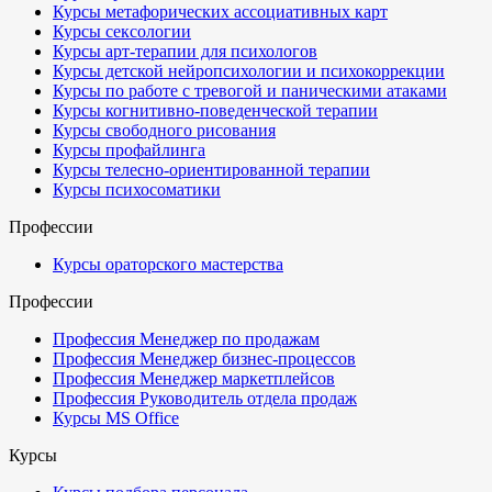
Курсы метафорических ассоциативных карт
Курсы сексологии
Курсы арт-терапии для психологов
Курсы детской нейропсихологии и психокоррекции
Курсы по работе с тревогой и паническими атаками
Курсы когнитивно-поведенческой терапии
Курсы свободного рисования
Курсы профайлинга
Курсы телесно-ориентированной терапии
Курсы психосоматики
Профессии
Курсы ораторского мастерства
Профессии
Профессия Менеджер по продажам
Профессия Менеджер бизнес-процессов
Профессия Менеджер маркетплейсов
Профессия Руководитель отдела продаж
Курсы MS Office
Курсы