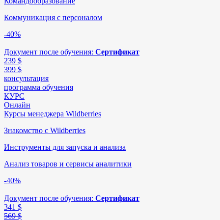
Командообразование
Коммуникация с персоналом
-40%
Документ после обучения:
Сертификат
239
$
399 $
консультация
программа обучения
КУРС
Онлайн
Курсы менеджера Wildberries
Знакомство с Wildberries
Инструменты для запуска и анализа
Анализ товаров и сервисы аналитики
-40%
Документ после обучения:
Сертификат
341
$
569 $