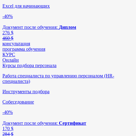
Excel для начинающих
-40%
Документ после обучения:
Диплом
276
$
460 $
консультация
программа обучения
КУРС
Онлайн
Курсы подбора персонала
Работа специалиста по управлению персоналом (HR-
специалиста)
Инструменты подбора
Собеседование
-40%
Документ после обучения:
Сертификат
170
$
284 $