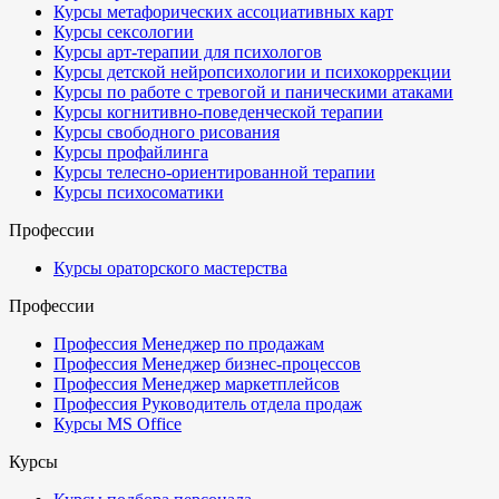
Курсы метафорических ассоциативных карт
Курсы сексологии
Курсы арт-терапии для психологов
Курсы детской нейропсихологии и психокоррекции
Курсы по работе с тревогой и паническими атаками
Курсы когнитивно-поведенческой терапии
Курсы свободного рисования
Курсы профайлинга
Курсы телесно-ориентированной терапии
Курсы психосоматики
Профессии
Курсы ораторского мастерства
Профессии
Профессия Менеджер по продажам
Профессия Менеджер бизнес-процессов
Профессия Менеджер маркетплейсов
Профессия Руководитель отдела продаж
Курсы MS Office
Курсы