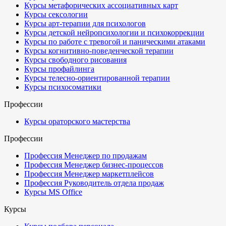
Курсы метафорических ассоциативных карт
Курсы сексологии
Курсы арт-терапии для психологов
Курсы детской нейропсихологии и психокоррекции
Курсы по работе с тревогой и паническими атаками
Курсы когнитивно-поведенческой терапии
Курсы свободного рисования
Курсы профайлинга
Курсы телесно-ориентированной терапии
Курсы психосоматики
Профессии
Курсы ораторского мастерства
Профессии
Профессия Менеджер по продажам
Профессия Менеджер бизнес-процессов
Профессия Менеджер маркетплейсов
Профессия Руководитель отдела продаж
Курсы MS Office
Курсы