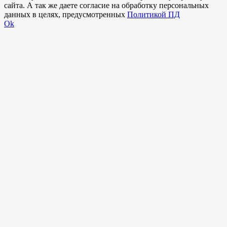
сайта. А так же даете согласие на обработку персональных
данных в целях, предусмотренных
Политикой ПД
Ok
Внимание!
В выбранном вами городе
на данный момент нет учебного
центра
.
Обучение по курсу проходит в
онлайн-формате
— вы сможете
пройти программу дистанционно с доступом к урокам,
материалам и поддержкой наставника.
Оставьте заявку и мы проконсультируем вас по процессу
онлайн-обучения
ПРОДОЛЖИТЬ